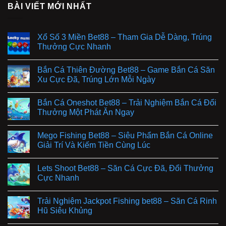
BÀI VIẾT MỚI NHẤT
Xổ Số 3 Miền Bet88 – Tham Gia Dễ Dàng, Trúng
Thưởng Cực Nhanh
Bắn Cá Thiên Đường Bet88 – Game Bắn Cá Săn
Xu Cực Đã, Trúng Lớn Mỗi Ngày
Bắn Cá Oneshot Bet88 – Trải Nghiệm Bắn Cá Đổi
Thưởng Một Phát Ăn Ngay
Mego Fishing Bet88 – Siêu Phẩm Bắn Cá Online
Giải Trí Và Kiếm Tiền Cùng Lúc
Lets Shoot Bet88 – Săn Cá Cực Đã, Đổi Thưởng
Cực Nhanh
Trải Nghiệm Jackpot Fishing bet88 – Săn Cá Rinh
Hũ Siêu Khủng