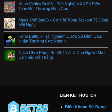
Keno Vietlott Bet88 – Trải Nghiệm Xổ Số Điện
Toán Đổi Thưởng Đỉnh Cao
Mega 6/45 Bet88 – Cơ Hội Trúng Jackpot Tỷ Đồng
Mỗi Ngày
Keno Bet88 – Trải Nghiệm Cược Số Đỉnh Cao,
Nhận Thưởng Cực Nhanh
Cách Chơi Phỏm Bet88 Từ A–Z Cho Người Mới –
Dễ Hiểu, Dễ Thắng
LIÊN KẾT HỮU ÍCH
Điều Khoản Sử Dụng