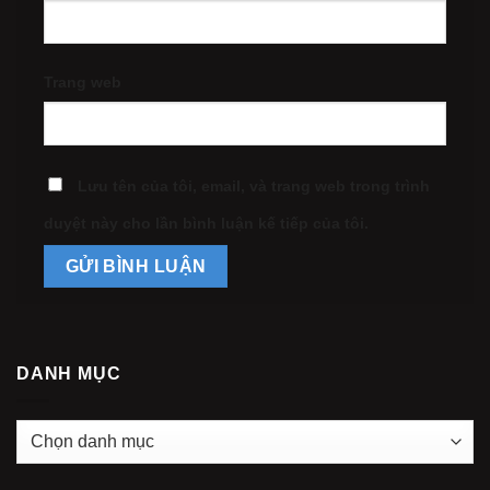
Trang web
Lưu tên của tôi, email, và trang web trong trình
duyệt này cho lần bình luận kế tiếp của tôi.
DANH MỤC
Danh
mục