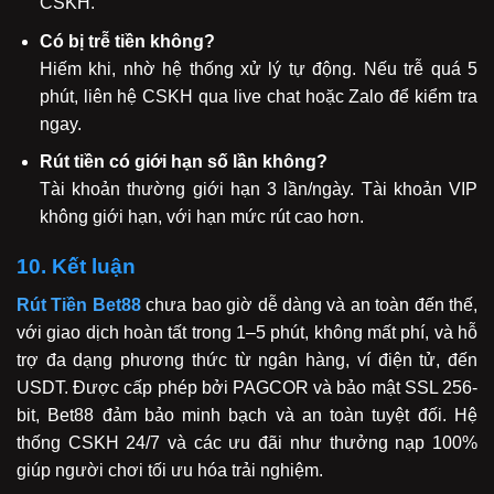
CSKH.
Có bị trễ tiền không?
Hiếm khi, nhờ hệ thống xử lý tự động. Nếu trễ quá 5
phút, liên hệ CSKH qua live chat hoặc Zalo để kiểm tra
ngay.
Rút tiền có giới hạn số lần không?
Tài khoản thường giới hạn 3 lần/ngày. Tài khoản VIP
không giới hạn, với hạn mức rút cao hơn.
10. Kết luận
Rút Tiền Bet88
chưa bao giờ dễ dàng và an toàn đến thế,
với giao dịch hoàn tất trong 1–5 phút, không mất phí, và hỗ
trợ đa dạng phương thức từ ngân hàng, ví điện tử, đến
USDT. Được cấp phép bởi PAGCOR và bảo mật SSL 256-
bit, Bet88 đảm bảo minh bạch và an toàn tuyệt đối. Hệ
thống CSKH 24/7 và các ưu đãi như thưởng nạp 100%
giúp người chơi tối ưu hóa trải nghiệm.