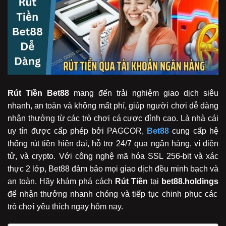
Rút Tiền Bet88
mang đến trải nghiệm giao dịch siêu
nhanh, an toàn và không mất phí, giúp người chơi dễ dàng
nhận thưởng từ các trò chơi cá cược đỉnh cao. Là nhà cái
uy tín được cấp phép bởi PAGCOR,
Bet88
cung cấp hệ
thống rút tiền hiện đại, hỗ trợ 24/7 qua ngân hàng, ví điện
tử, và crypto. Với công nghệ mã hóa SSL 256-bit và xác
thực 2 lớp, Bet88 đảm bảo mọi giao dịch đều minh bạch và
an toàn. Hãy khám phá cách
Rút Tiền
tại
bet88.holdings
để nhận thưởng nhanh chóng và tiếp tục chinh phục các
trò chơi yêu thích ngay hôm nay.