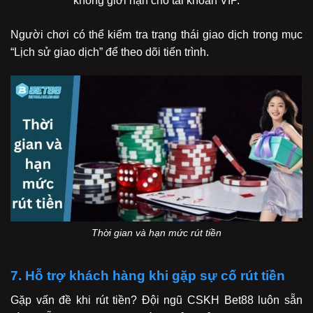
không giới hạn cho tài khoản VIP.
Người chơi có thể kiểm tra trạng thái giao dịch trong mục
“Lịch sử giao dịch” để theo dõi tiến trình.
Thời gian và hạn mức rút tiền
7. Hỗ trợ khách hàng khi gặp sự cố rút tiền
Gặp vấn đề khi rút tiền? Đội ngũ CSKH Bet88 luôn sẵn