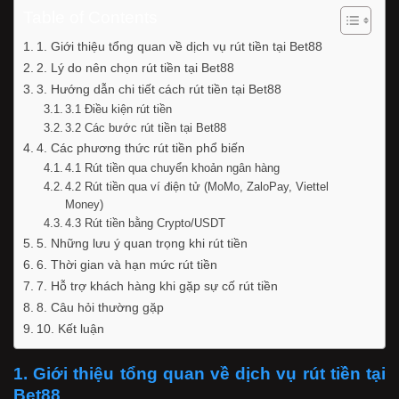
Table of Contents
1. Giới thiệu tổng quan về dịch vụ rút tiền tại Bet88
2. Lý do nên chọn rút tiền tại Bet88
3. Hướng dẫn chi tiết cách rút tiền tại Bet88
3.1 Điều kiện rút tiền
3.2 Các bước rút tiền tại Bet88
4. Các phương thức rút tiền phổ biến
4.1 Rút tiền qua chuyển khoản ngân hàng
4.2 Rút tiền qua ví điện tử (MoMo, ZaloPay, Viettel
Money)
4.3 Rút tiền bằng Crypto/USDT
5. Những lưu ý quan trọng khi rút tiền
6. Thời gian và hạn mức rút tiền
7. Hỗ trợ khách hàng khi gặp sự cố rút tiền
8. Câu hỏi thường gặp
10. Kết luận
1. Giới thiệu tổng quan về dịch vụ rút tiền tại
Bet88