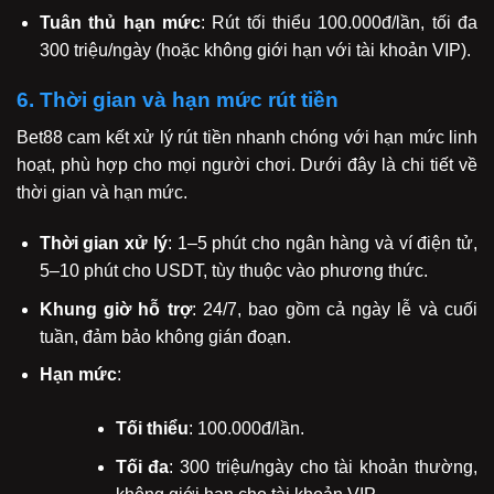
Tuân thủ hạn mức
: Rút tối thiểu 100.000đ/lần, tối đa
300 triệu/ngày (hoặc không giới hạn với tài khoản VIP).
6. Thời gian và hạn mức rút tiền
Bet88 cam kết xử lý rút tiền nhanh chóng với hạn mức linh
hoạt, phù hợp cho mọi người chơi. Dưới đây là chi tiết về
thời gian và hạn mức.
Thời gian xử lý
: 1–5 phút cho ngân hàng và ví điện tử,
5–10 phút cho USDT, tùy thuộc vào phương thức.
Khung giờ hỗ trợ
: 24/7, bao gồm cả ngày lễ và cuối
tuần, đảm bảo không gián đoạn.
Hạn mức
:
Tối thiểu
: 100.000đ/lần.
Tối đa
: 300 triệu/ngày cho tài khoản thường,