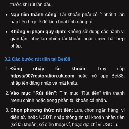
trước khi rút lần đầu.
Nạp tiền thành công
: Tài khoản phải có ít nhất 1 lần
nạp tiền hợp lệ để kích hoạt tính năng rút.
Không vi phạm quy định
: Không sử dụng các hành vi
gian lận, như tạo nhiều tài khoản hoặc cược bất hợp
pháp.
3.2 Các bước rút tiền tại Bet88
Đăng nhập tài khoản
: Truy cập
https://907restoration.uk.com
hoặc mở app Bet88,
nhập tên đăng nhập và mật khẩu.
Vào mục “Rút tiền”
: Tìm mục “Rút tiền” trên thanh
menu chính hoặc trong phần tài khoản cá nhân.
Chọn phương thức rút tiền
: Lựa chọn ngân hàng, ví
điện tử, hoặc USDT, nhập thông tin tài khoản nhận tiền
(số tài khoản, số điện thoại ví, hoặc địa chỉ ví USDT).