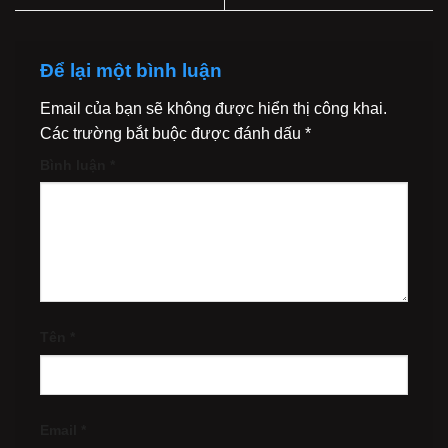
Để lại một bình luận
Email của bạn sẽ không được hiển thị công khai.
Các trường bắt buộc được đánh dấu
*
Bình luận
*
Tên
*
Email
*