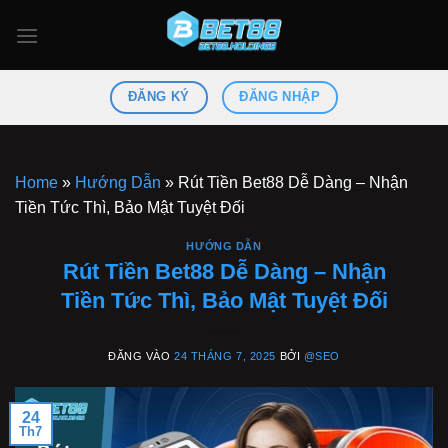
Bỏ
qua
nội
dung
ĐĂNG KÝ
ĐĂNG NHẬP
Home
»
Hướng Dẫn
»
Rút Tiền Bet88 Dễ Dàng – Nhận
Tiền Tức Thì, Bảo Mật Tuyệt Đối
HƯỚNG DẪN
Rút Tiền Bet88 Dễ Dàng – Nhận
Tiền Tức Thì, Bảo Mật Tuyệt Đối
ĐĂNG VÀO
24 THÁNG 7, 2025
BỞI
@SEO
24
Th7